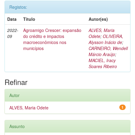
Registos:
Data
Título
Autor(es)
2022-
Agroamigo Crescer: expansão
ALVES, Maria
09
do crédito e impactos
Odete
;
OLIVEIRA,
macroeconômicos nos
Alysson Inácio de
;
municípios
CARNEIRO, Wendell
Márcio Araújo
;
MACIEL, Iracy
Soares Ribeiro
Refinar
Autor
ALVES, Maria Odete
1
Assunto