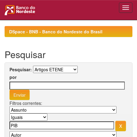
Skip
navigation
DSpace - BNB - Banco do Nordeste do Brasil
Pesquisar
Pesquisar:
por
Filtros correntes: