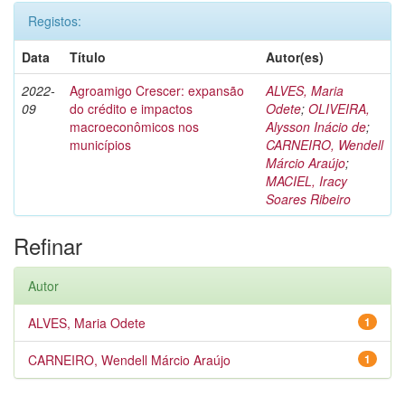
Registos:
Data
Título
Autor(es)
2022-
Agroamigo Crescer: expansão
ALVES, Maria
09
do crédito e impactos
Odete
;
OLIVEIRA,
macroeconômicos nos
Alysson Inácio de
;
municípios
CARNEIRO, Wendell
Márcio Araújo
;
MACIEL, Iracy
Soares Ribeiro
Refinar
Autor
ALVES, Maria Odete
1
CARNEIRO, Wendell Márcio Araújo
1