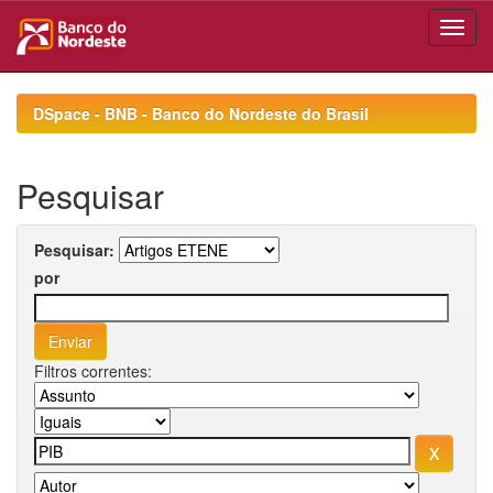
Skip
navigation
DSpace - BNB - Banco do Nordeste do Brasil
Pesquisar
Pesquisar:
por
Filtros correntes: