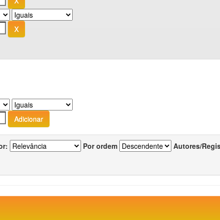
or:
Por ordem
Autores/Regi