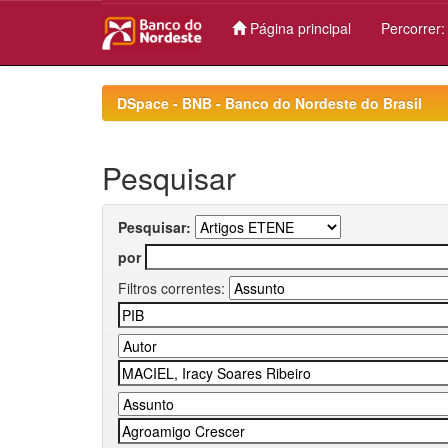
Página principal
Percorrer
Skip
navigation
DSpace - BNB - Banco do Nordeste do Brasil
Pesquisar
Pesquisar:
por
Filtros correntes: