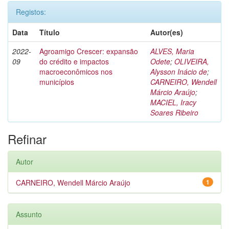
Registos:
Data
Título
Autor(es)
2022-
Agroamigo Crescer: expansão
ALVES, Maria
09
do crédito e impactos
Odete
;
OLIVEIRA,
macroeconômicos nos
Alysson Inácio de
;
municípios
CARNEIRO, Wendell
Márcio Araújo
;
MACIEL, Iracy
Soares Ribeiro
Refinar
Autor
CARNEIRO, Wendell Márcio Araújo
1
Assunto