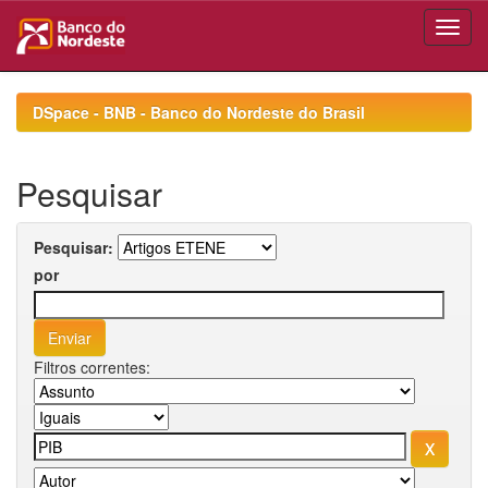
Skip
navigation
DSpace - BNB - Banco do Nordeste do Brasil
Pesquisar
Pesquisar:
por
Filtros correntes: