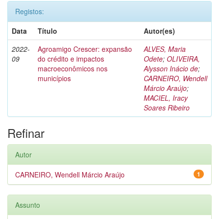
Registos:
Data
Título
Autor(es)
2022-
Agroamigo Crescer: expansão
ALVES, Maria
09
do crédito e impactos
Odete
;
OLIVEIRA,
macroeconômicos nos
Alysson Inácio de
;
municípios
CARNEIRO, Wendell
Márcio Araújo
;
MACIEL, Iracy
Soares Ribeiro
Refinar
Autor
CARNEIRO, Wendell Márcio Araújo
1
Assunto