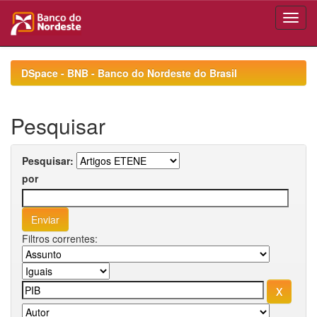
Skip
navigation
DSpace - BNB - Banco do Nordeste do Brasil
Pesquisar
Pesquisar:
por
Filtros correntes: