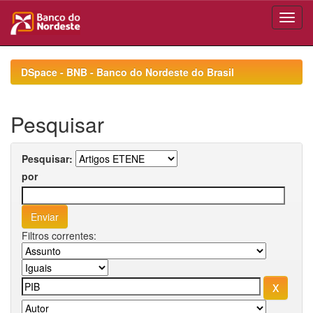
Skip
navigation
DSpace - BNB - Banco do Nordeste do Brasil
Pesquisar
Pesquisar:
por
Filtros correntes: