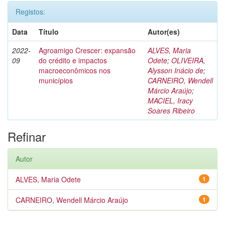
Registos:
Data
Título
Autor(es)
2022-
Agroamigo Crescer: expansão
ALVES, Maria
09
do crédito e impactos
Odete
;
OLIVEIRA,
macroeconômicos nos
Alysson Inácio de
;
municípios
CARNEIRO, Wendell
Márcio Araújo
;
MACIEL, Iracy
Soares Ribeiro
Refinar
Autor
ALVES, Maria Odete
1
CARNEIRO, Wendell Márcio Araújo
1