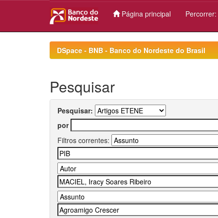
Página principal
Percorrer
Skip
navigation
DSpace - BNB - Banco do Nordeste do Brasil
Pesquisar
Pesquisar:
por
Filtros correntes: