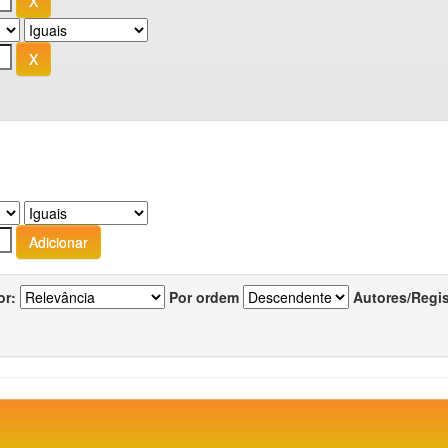
or:
Por ordem
Autores/Regi