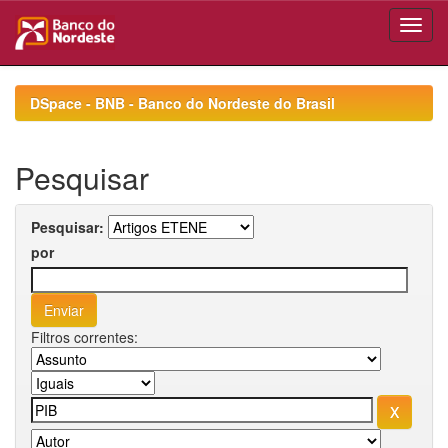
Skip
navigation
DSpace - BNB - Banco do Nordeste do Brasil
Pesquisar
Pesquisar:
por
Filtros correntes: