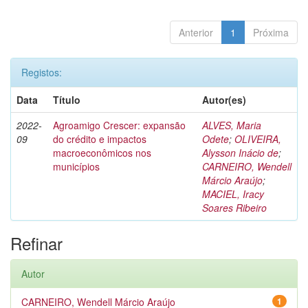
Anterior
1
Próxima
Registos:
Data
Título
Autor(es)
2022-
Agroamigo Crescer: expansão
ALVES, Maria
09
do crédito e impactos
Odete
;
OLIVEIRA,
macroeconômicos nos
Alysson Inácio de
;
municípios
CARNEIRO, Wendell
Márcio Araújo
;
MACIEL, Iracy
Soares Ribeiro
Refinar
Autor
CARNEIRO, Wendell Márcio Araújo
1