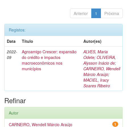
Anterior
1
Próxima
Registos:
Data
Título
Autor(es)
2022-
Agroamigo Crescer: expansão
ALVES, Maria
09
do crédito e impactos
Odete
;
OLIVEIRA,
macroeconômicos nos
Alysson Inácio de
;
municípios
CARNEIRO, Wendell
Márcio Araújo
;
MACIEL, Iracy
Soares Ribeiro
Refinar
Autor
CARNEIRO, Wendell Márcio Araújo
1