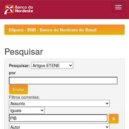
Skip
navigation
DSpace - BNB - Banco do Nordeste do Brasil
Pesquisar
Pesquisar:
por
Filtros correntes: