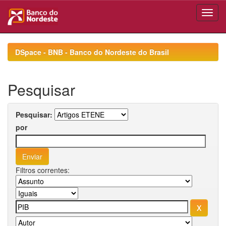
Skip
navigation
DSpace - BNB - Banco do Nordeste do Brasil
Pesquisar
Pesquisar:
por
Filtros correntes: