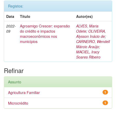
Registos:
Data
Título
Autor(es)
2022-
Agroamigo Crescer: expansão
ALVES, Maria
09
do crédito e impactos
Odete
;
OLIVEIRA,
macroeconômicos nos
Alysson Inácio de
;
municípios
CARNEIRO, Wendell
Márcio Araújo
;
MACIEL, Iracy
Soares Ribeiro
Refinar
Assunto
Agricultura Familiar
1
Microcrédito
1