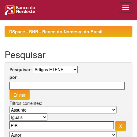
Skip
navigation
DSpace - BNB - Banco do Nordeste do Brasil
Pesquisar
Pesquisar:
por
Filtros correntes: