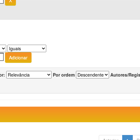
or:
Por ordem
Autores/Regi