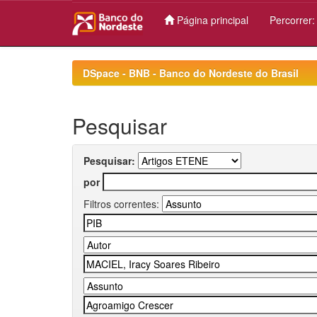
Página principal
Percorrer
Skip
navigation
DSpace - BNB - Banco do Nordeste do Brasil
Pesquisar
Pesquisar:
por
Filtros correntes: