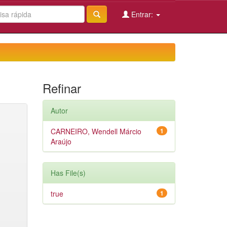
Entrar:
Refinar
Autor
CARNEIRO, Wendell Márcio
1
Araújo
Has File(s)
true
1