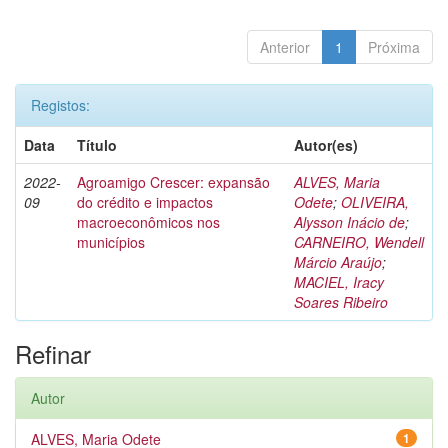
Anterior
1
Próxima
Registos:
Data
Título
Autor(es)
2022-
Agroamigo Crescer: expansão
ALVES, Maria
09
do crédito e impactos
Odete
;
OLIVEIRA,
macroeconômicos nos
Alysson Inácio de
;
municípios
CARNEIRO, Wendell
Márcio Araújo
;
MACIEL, Iracy
Soares Ribeiro
Refinar
Autor
ALVES, Maria Odete
1