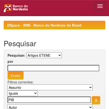
Skip
navigation
DSpace - BNB - Banco do Nordeste do Brasil
Pesquisar
Pesquisar:
por
Filtros correntes: