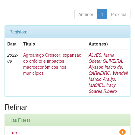
Anterior
1
Próxima
Registos:
Data
Título
Autor(es)
2022-
Agroamigo Crescer: expansão
ALVES, Maria
09
do crédito e impactos
Odete
;
OLIVEIRA,
macroeconômicos nos
Alysson Inácio de
;
municípios
CARNEIRO, Wendell
Márcio Araújo
;
MACIEL, Iracy
Soares Ribeiro
Refinar
Has File(s)
true
1