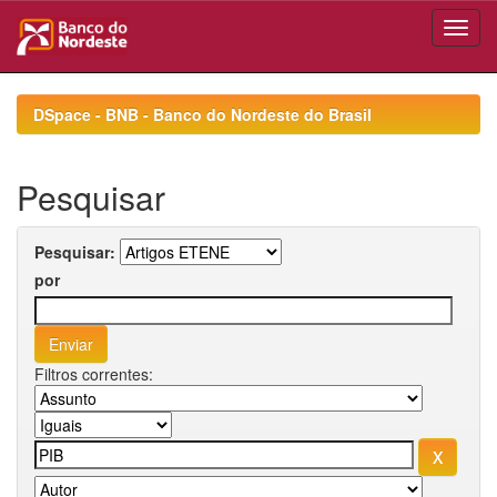
Skip
navigation
DSpace - BNB - Banco do Nordeste do Brasil
Pesquisar
Pesquisar:
por
Filtros correntes: