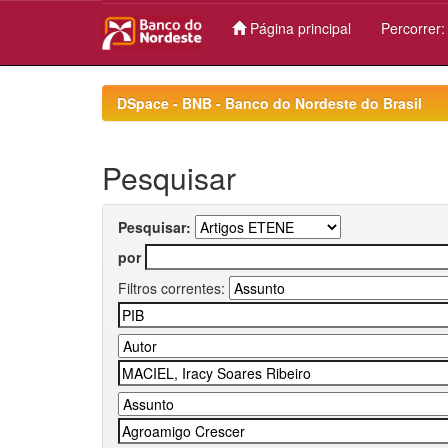
Página principal
Percorrer
Skip
navigation
DSpace - BNB - Banco do Nordeste do Brasil
Pesquisar
Pesquisar:
por
Filtros correntes: