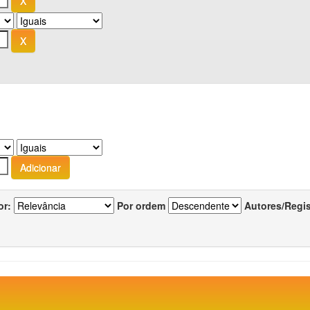
or:
Por ordem
Autores/Regi