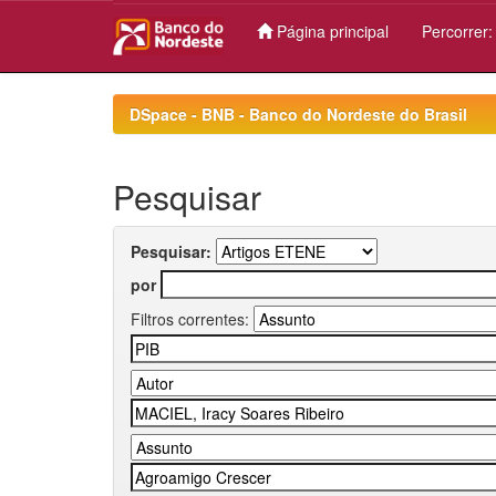
Página principal
Percorrer
Skip
navigation
DSpace - BNB - Banco do Nordeste do Brasil
Pesquisar
Pesquisar:
por
Filtros correntes: