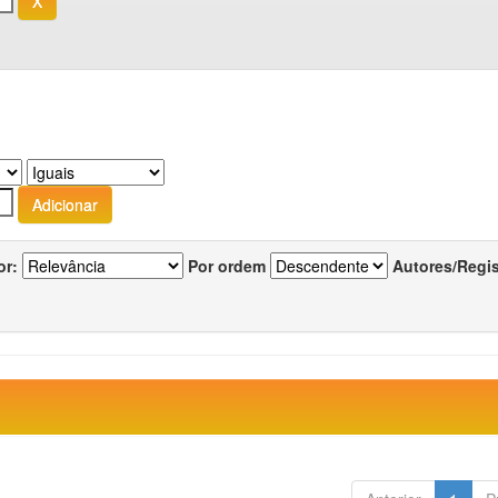
or:
Por ordem
Autores/Regi