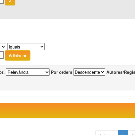
or:
Por ordem
Autores/Regi