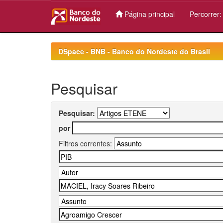
Página principal
Percorrer
Skip
navigation
DSpace - BNB - Banco do Nordeste do Brasil
Pesquisar
Pesquisar:
por
Filtros correntes: