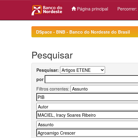
Página principal
Percorrer
Skip
navigation
DSpace - BNB - Banco do Nordeste do Brasil
Pesquisar
Pesquisar:
por
Filtros correntes: