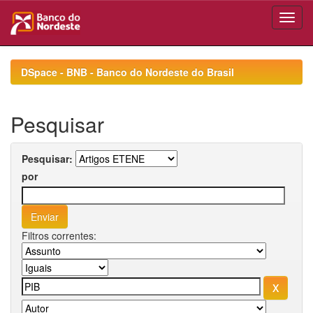
Skip
navigation
DSpace - BNB - Banco do Nordeste do Brasil
Pesquisar
Pesquisar:
por
Filtros correntes: