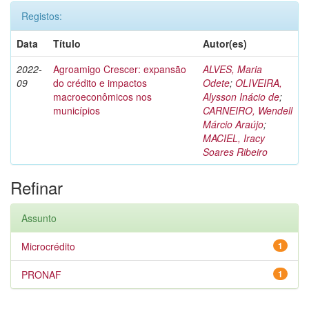
Registos:
Data
Título
Autor(es)
2022-
Agroamigo Crescer: expansão
ALVES, Maria
09
do crédito e impactos
Odete
;
OLIVEIRA,
macroeconômicos nos
Alysson Inácio de
;
municípios
CARNEIRO, Wendell
Márcio Araújo
;
MACIEL, Iracy
Soares Ribeiro
Refinar
Assunto
Microcrédito
1
PRONAF
1