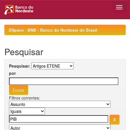
Skip
navigation
DSpace - BNB - Banco do Nordeste do Brasil
Pesquisar
Pesquisar:
por
Filtros correntes: