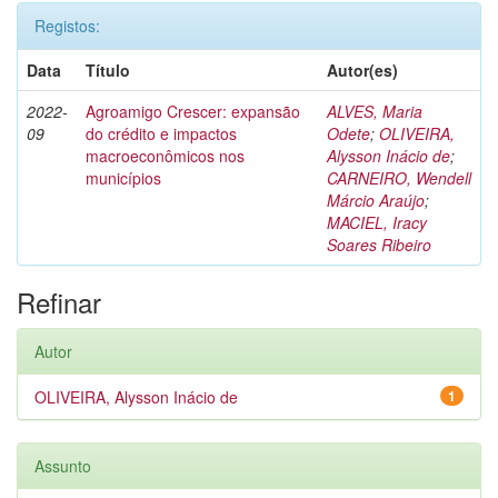
Registos:
Data
Título
Autor(es)
2022-
Agroamigo Crescer: expansão
ALVES, Maria
09
do crédito e impactos
Odete
;
OLIVEIRA,
macroeconômicos nos
Alysson Inácio de
;
municípios
CARNEIRO, Wendell
Márcio Araújo
;
MACIEL, Iracy
Soares Ribeiro
Refinar
Autor
OLIVEIRA, Alysson Inácio de
1
Assunto