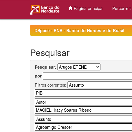
Página principal
Percorrer
Skip
navigation
DSpace - BNB - Banco do Nordeste do Brasil
Pesquisar
Pesquisar:
por
Filtros correntes: