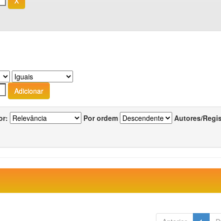
or:
Por ordem
Autores/Regi