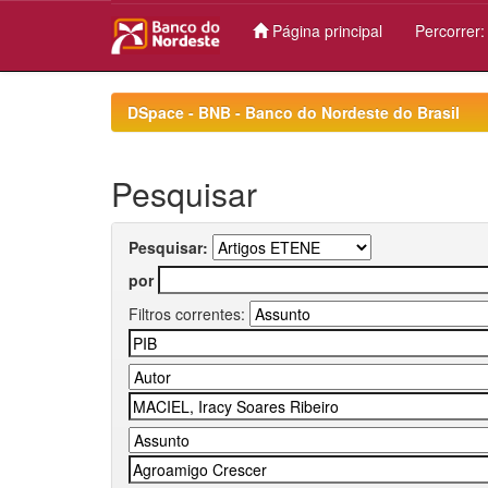
Página principal
Percorrer
Skip
navigation
DSpace - BNB - Banco do Nordeste do Brasil
Pesquisar
Pesquisar:
por
Filtros correntes: