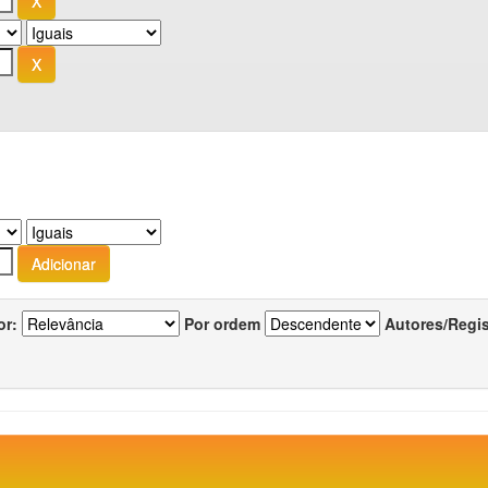
or:
Por ordem
Autores/Regi