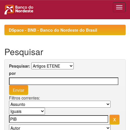
Skip
navigation
DSpace - BNB - Banco do Nordeste do Brasil
Pesquisar
Pesquisar:
por
Filtros correntes: