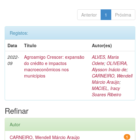
Anterior
1
Próxima
Registos:
Data
Título
Autor(es)
2022-
Agroamigo Crescer: expansão
ALVES, Maria
09
do crédito e impactos
Odete
;
OLIVEIRA,
macroeconômicos nos
Alysson Inácio de
;
municípios
CARNEIRO, Wendell
Márcio Araújo
;
MACIEL, Iracy
Soares Ribeiro
Refinar
Autor
CARNEIRO, Wendell Márcio Araújo
1