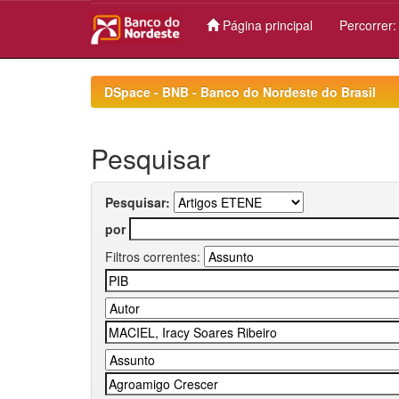
Página principal
Percorrer
Skip
navigation
DSpace - BNB - Banco do Nordeste do Brasil
Pesquisar
Pesquisar:
por
Filtros correntes: