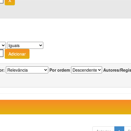
or:
Por ordem
Autores/Regi