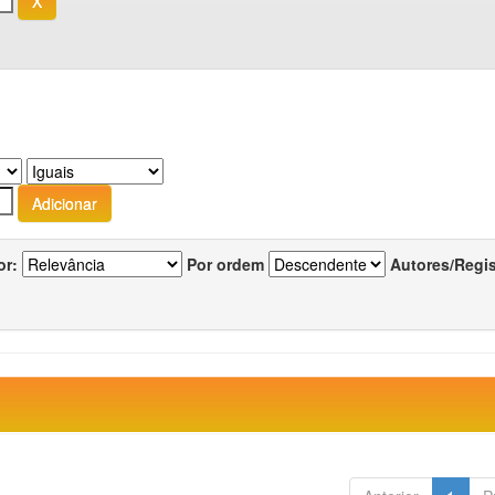
or:
Por ordem
Autores/Regi