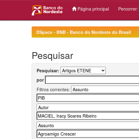
Página principal
Percorrer
Skip
navigation
DSpace - BNB - Banco do Nordeste do Brasil
Pesquisar
Pesquisar:
por
Filtros correntes: