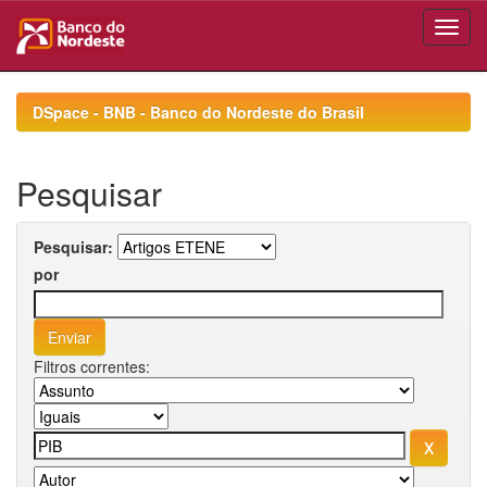
Skip
navigation
DSpace - BNB - Banco do Nordeste do Brasil
Pesquisar
Pesquisar:
por
Filtros correntes: