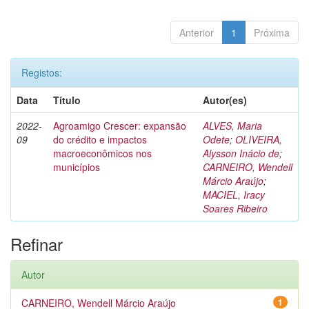
Anterior
1
Próxima
Registos:
Data
Título
Autor(es)
2022-
Agroamigo Crescer: expansão
ALVES, Maria
09
do crédito e impactos
Odete
;
OLIVEIRA,
macroeconômicos nos
Alysson Inácio de
;
municípios
CARNEIRO, Wendell
Márcio Araújo
;
MACIEL, Iracy
Soares Ribeiro
Refinar
Autor
CARNEIRO, Wendell Márcio Araújo
1