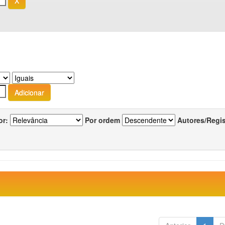
or:
Por ordem
Autores/Regi