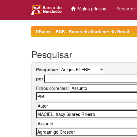
Página principal
Percorrer
Skip
navigation
DSpace - BNB - Banco do Nordeste do Brasil
Pesquisar
Pesquisar:
por
Filtros correntes: