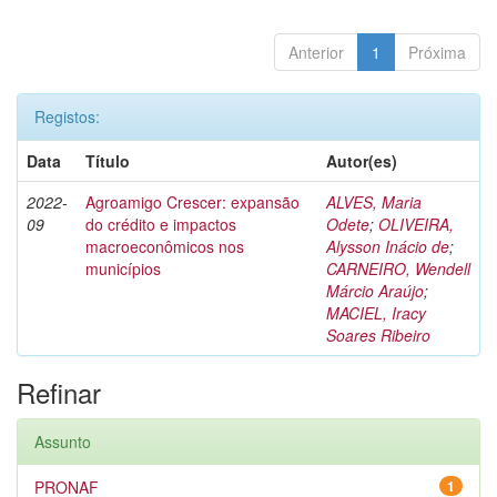
Anterior
1
Próxima
Registos:
Data
Título
Autor(es)
2022-
Agroamigo Crescer: expansão
ALVES, Maria
09
do crédito e impactos
Odete
;
OLIVEIRA,
macroeconômicos nos
Alysson Inácio de
;
municípios
CARNEIRO, Wendell
Márcio Araújo
;
MACIEL, Iracy
Soares Ribeiro
Refinar
Assunto
PRONAF
1