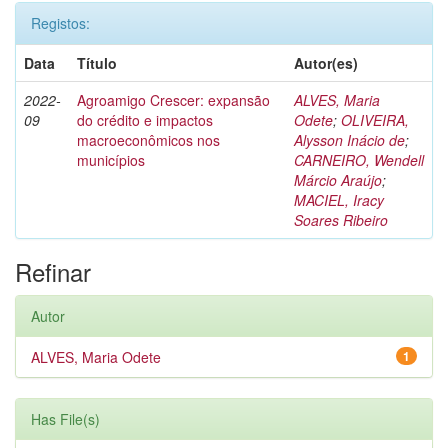
Registos:
Data
Título
Autor(es)
2022-
Agroamigo Crescer: expansão
ALVES, Maria
09
do crédito e impactos
Odete
;
OLIVEIRA,
macroeconômicos nos
Alysson Inácio de
;
municípios
CARNEIRO, Wendell
Márcio Araújo
;
MACIEL, Iracy
Soares Ribeiro
Refinar
Autor
ALVES, Maria Odete
1
Has File(s)