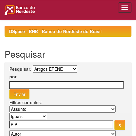
Skip
navigation
DSpace - BNB - Banco do Nordeste do Brasil
Pesquisar
Pesquisar:
por
Filtros correntes: