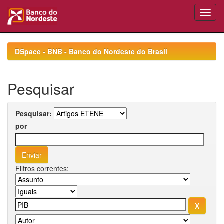
Skip
navigation
DSpace - BNB - Banco do Nordeste do Brasil
Pesquisar
Pesquisar:
por
Filtros correntes: