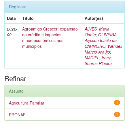
Registos:
Data
Título
Autor(es)
2022-
Agroamigo Crescer: expansão
ALVES, Maria
09
do crédito e impactos
Odete
;
OLIVEIRA,
macroeconômicos nos
Alysson Inácio de
;
municípios
CARNEIRO, Wendell
Márcio Araújo
;
MACIEL, Iracy
Soares Ribeiro
Refinar
Assunto
Agricultura Familiar
1
PRONAF
1