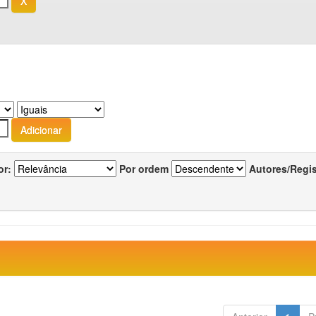
or:
Por ordem
Autores/Regi