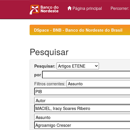
Página principal
Percorrer
Skip
navigation
DSpace - BNB - Banco do Nordeste do Brasil
Pesquisar
Pesquisar:
por
Filtros correntes: