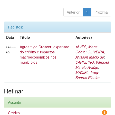
Anterior
1
Próxima
Registos:
Data
Título
Autor(es)
2022-
Agroamigo Crescer: expansão
ALVES, Maria
09
do crédito e impactos
Odete
;
OLIVEIRA,
macroeconômicos nos
Alysson Inácio de
;
municípios
CARNEIRO, Wendell
Márcio Araújo
;
MACIEL, Iracy
Soares Ribeiro
Refinar
Assunto
Crédito
1