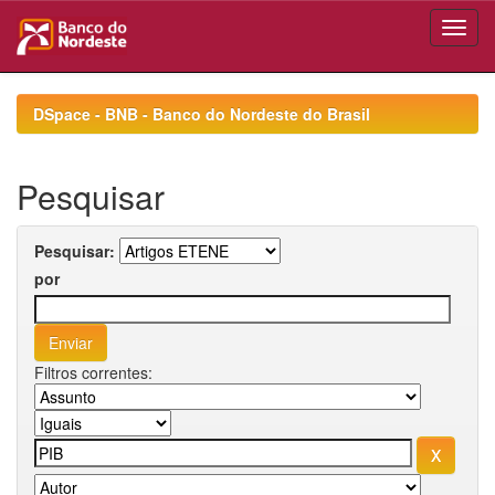
Skip
navigation
DSpace - BNB - Banco do Nordeste do Brasil
Pesquisar
Pesquisar:
por
Filtros correntes: