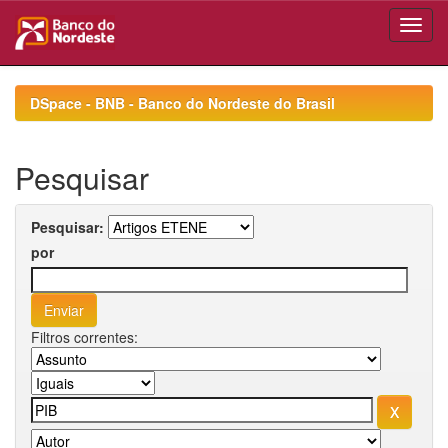
Skip
navigation
DSpace - BNB - Banco do Nordeste do Brasil
Pesquisar
Pesquisar:
por
Filtros correntes: