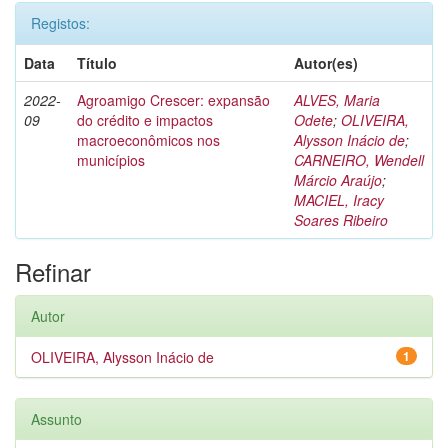
Registos:
Data
Título
Autor(es)
2022-
Agroamigo Crescer: expansão
ALVES, Maria
09
do crédito e impactos
Odete
;
OLIVEIRA,
macroeconômicos nos
Alysson Inácio de
;
municípios
CARNEIRO, Wendell
Márcio Araújo
;
MACIEL, Iracy
Soares Ribeiro
Refinar
Autor
OLIVEIRA, Alysson Inácio de
1
Assunto