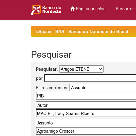
Página principal
Percorrer
Skip
navigation
DSpace - BNB - Banco do Nordeste do Brasil
Pesquisar
Pesquisar:
por
Filtros correntes: