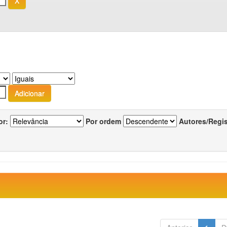
or:
Por ordem
Autores/Regi