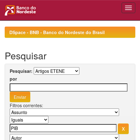
Skip
navigation
DSpace - BNB - Banco do Nordeste do Brasil
Pesquisar
Pesquisar:
por
Filtros correntes: