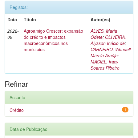
Registos:
Data
Título
Autor(es)
2022-
Agroamigo Crescer: expansão
ALVES, Maria
09
do crédito e impactos
Odete
;
OLIVEIRA,
macroeconômicos nos
Alysson Inácio de
;
municípios
CARNEIRO, Wendell
Márcio Araújo
;
MACIEL, Iracy
Soares Ribeiro
Refinar
Assunto
Crédito
1
Data de Publicação