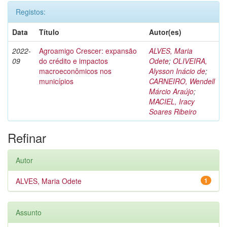
Registos:
Data
Título
Autor(es)
2022-
Agroamigo Crescer: expansão
ALVES, Maria
09
do crédito e impactos
Odete
;
OLIVEIRA,
macroeconômicos nos
Alysson Inácio de
;
municípios
CARNEIRO, Wendell
Márcio Araújo
;
MACIEL, Iracy
Soares Ribeiro
Refinar
Autor
ALVES, Maria Odete
1
Assunto