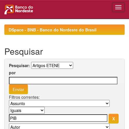
Skip
navigation
DSpace - BNB - Banco do Nordeste do Brasil
Pesquisar
Pesquisar:
por
Filtros correntes: