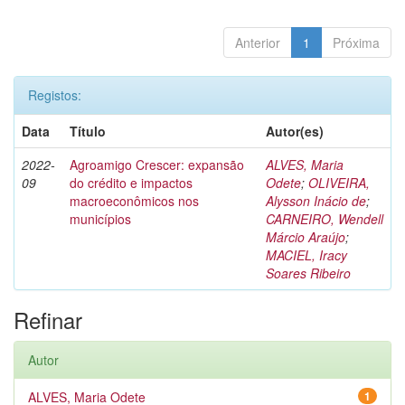
Anterior
1
Próxima
Registos:
Data
Título
Autor(es)
2022-
Agroamigo Crescer: expansão
ALVES, Maria
09
do crédito e impactos
Odete
;
OLIVEIRA,
macroeconômicos nos
Alysson Inácio de
;
municípios
CARNEIRO, Wendell
Márcio Araújo
;
MACIEL, Iracy
Soares Ribeiro
Refinar
Autor
ALVES, Maria Odete
1