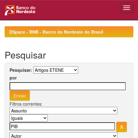
Skip
navigation
DSpace - BNB - Banco do Nordeste do Brasil
Pesquisar
Pesquisar:
por
Filtros correntes: