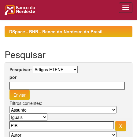
Skip
navigation
DSpace - BNB - Banco do Nordeste do Brasil
Pesquisar
Pesquisar:
por
Filtros correntes: