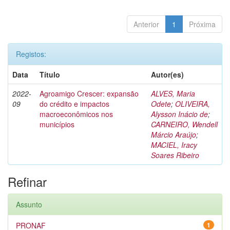
Anterior
1
Próxima
Registos:
Data
Título
Autor(es)
2022-
Agroamigo Crescer: expansão
ALVES, Maria
09
do crédito e impactos
Odete
;
OLIVEIRA,
macroeconômicos nos
Alysson Inácio de
;
municípios
CARNEIRO, Wendell
Márcio Araújo
;
MACIEL, Iracy
Soares Ribeiro
Refinar
Assunto
PRONAF
1