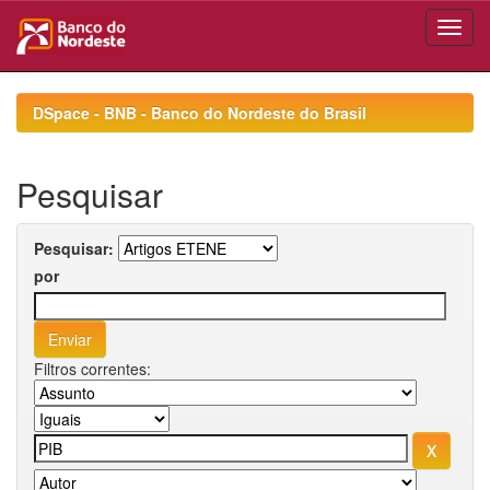
Skip
navigation
DSpace - BNB - Banco do Nordeste do Brasil
Pesquisar
Pesquisar:
por
Filtros correntes: