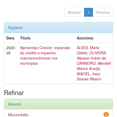
Anterior
1
Próxima
Registos:
Data
Título
Autor(es)
2022-
Agroamigo Crescer: expansão
ALVES, Maria
09
do crédito e impactos
Odete
;
OLIVEIRA,
macroeconômicos nos
Alysson Inácio de
;
municípios
CARNEIRO, Wendell
Márcio Araújo
;
MACIEL, Iracy
Soares Ribeiro
Refinar
Assunto
Microcrédito
1