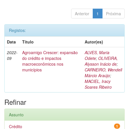
Anterior
1
Próxima
Registos:
Data
Título
Autor(es)
2022-
Agroamigo Crescer: expansão
ALVES, Maria
09
do crédito e impactos
Odete
;
OLIVEIRA,
macroeconômicos nos
Alysson Inácio de
;
municípios
CARNEIRO, Wendell
Márcio Araújo
;
MACIEL, Iracy
Soares Ribeiro
Refinar
Assunto
Crédito
1