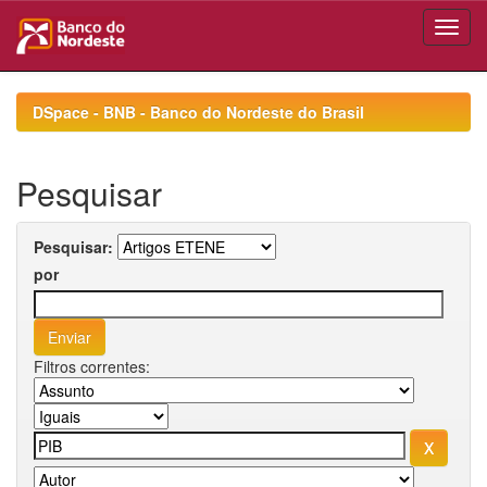
Skip
navigation
DSpace - BNB - Banco do Nordeste do Brasil
Pesquisar
Pesquisar:
por
Filtros correntes: