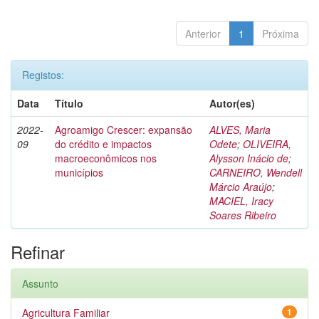
Anterior
1
Próxima
Registos:
Data
Título
Autor(es)
2022-
Agroamigo Crescer: expansão
ALVES, Maria
09
do crédito e impactos
Odete
;
OLIVEIRA,
macroeconômicos nos
Alysson Inácio de
;
municípios
CARNEIRO, Wendell
Márcio Araújo
;
MACIEL, Iracy
Soares Ribeiro
Refinar
Assunto
Agricultura Familiar
1