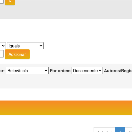
or:
Por ordem
Autores/Regi