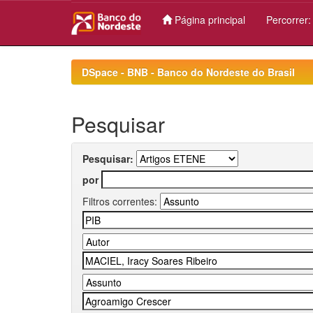
Página principal
Percorrer
Skip
navigation
DSpace - BNB - Banco do Nordeste do Brasil
Pesquisar
Pesquisar:
por
Filtros correntes: