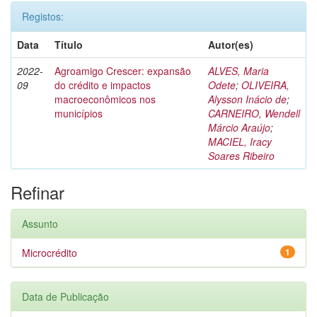
Registos:
Data
Título
Autor(es)
2022-
Agroamigo Crescer: expansão
ALVES, Maria
09
do crédito e impactos
Odete
;
OLIVEIRA,
macroeconômicos nos
Alysson Inácio de
;
municípios
CARNEIRO, Wendell
Márcio Araújo
;
MACIEL, Iracy
Soares Ribeiro
Refinar
Assunto
Microcrédito
1
Data de Publicação