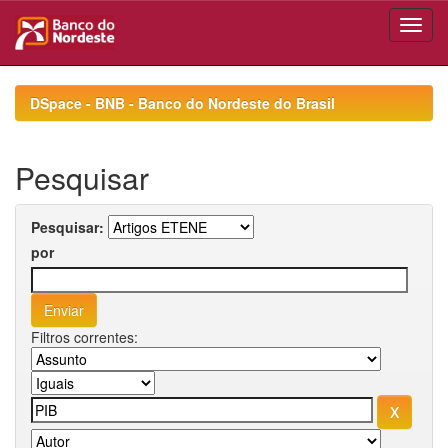
Skip
navigation
DSpace - BNB - Banco do Nordeste do Brasil
Pesquisar
Pesquisar:
por
Filtros correntes: