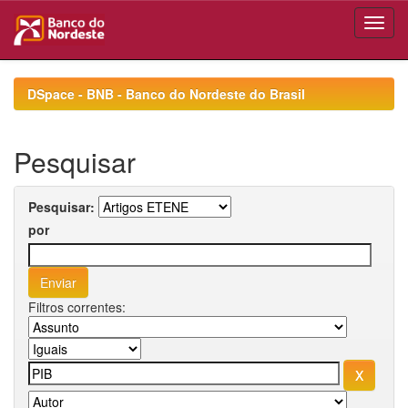
Skip
navigation
DSpace - BNB - Banco do Nordeste do Brasil
Pesquisar
Pesquisar:
por
Filtros correntes: