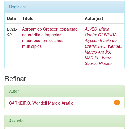
Registos:
Data
Título
Autor(es)
2022-
Agroamigo Crescer: expansão
ALVES, Maria
09
do crédito e impactos
Odete
;
OLIVEIRA,
macroeconômicos nos
Alysson Inácio de
;
municípios
CARNEIRO, Wendell
Márcio Araújo
;
MACIEL, Iracy
Soares Ribeiro
Refinar
Autor
CARNEIRO, Wendell Márcio Araújo
1
Assunto