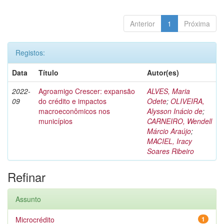
Anterior
1
Próxima
Registos:
Data
Título
Autor(es)
2022-
Agroamigo Crescer: expansão
ALVES, Maria
09
do crédito e impactos
Odete
;
OLIVEIRA,
macroeconômicos nos
Alysson Inácio de
;
municípios
CARNEIRO, Wendell
Márcio Araújo
;
MACIEL, Iracy
Soares Ribeiro
Refinar
Assunto
Microcrédito
1