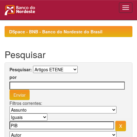
Skip
navigation
DSpace - BNB - Banco do Nordeste do Brasil
Pesquisar
Pesquisar:
por
Filtros correntes: