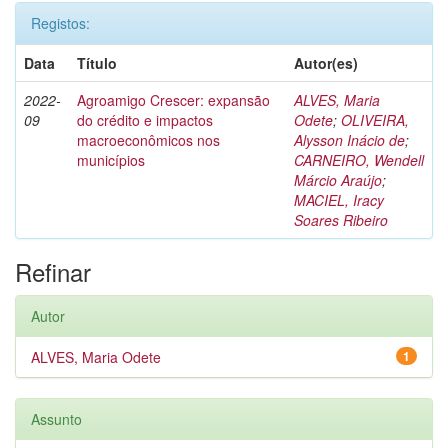
Registos:
Data
Título
Autor(es)
2022-
Agroamigo Crescer: expansão
ALVES, Maria
09
do crédito e impactos
Odete
;
OLIVEIRA,
macroeconômicos nos
Alysson Inácio de
;
municípios
CARNEIRO, Wendell
Márcio Araújo
;
MACIEL, Iracy
Soares Ribeiro
Refinar
Autor
ALVES, Maria Odete
1
Assunto