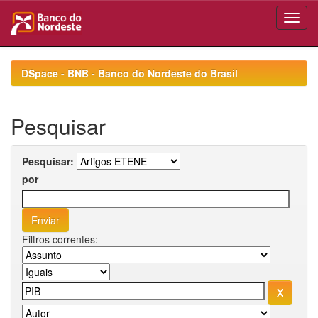
Skip
navigation
DSpace - BNB - Banco do Nordeste do Brasil
Pesquisar
Pesquisar:
por
Filtros correntes: