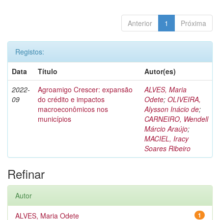
Anterior
1
Próxima
Registos:
Data
Título
Autor(es)
2022-
Agroamigo Crescer: expansão
ALVES, Maria
09
do crédito e impactos
Odete
;
OLIVEIRA,
macroeconômicos nos
Alysson Inácio de
;
municípios
CARNEIRO, Wendell
Márcio Araújo
;
MACIEL, Iracy
Soares Ribeiro
Refinar
Autor
ALVES, Maria Odete
1