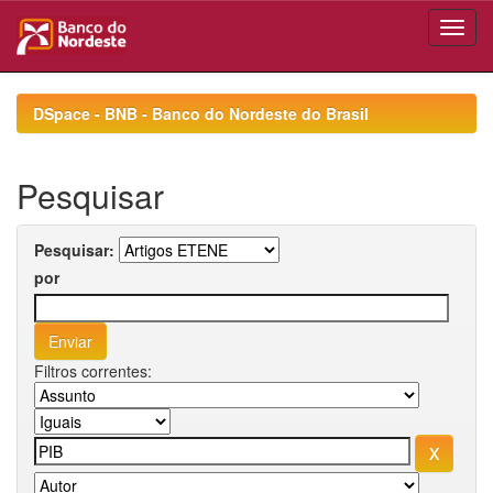
Skip
navigation
DSpace - BNB - Banco do Nordeste do Brasil
Pesquisar
Pesquisar:
por
Filtros correntes: