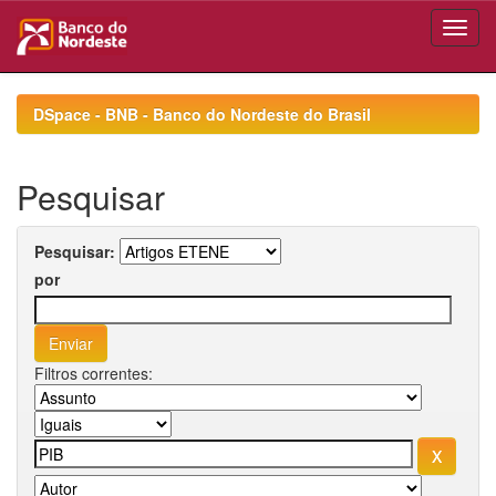
Skip
navigation
DSpace - BNB - Banco do Nordeste do Brasil
Pesquisar
Pesquisar:
por
Filtros correntes: