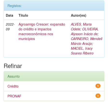
Registos:
Data
Título
Autor(es)
2022-
Agroamigo Crescer: expansão
ALVES, Maria
09
do crédito e impactos
Odete
;
OLIVEIRA,
macroeconômicos nos
Alysson Inácio de
;
municípios
CARNEIRO, Wendell
Márcio Araújo
;
MACIEL, Iracy
Soares Ribeiro
Refinar
Assunto
Crédito
1
PRONAF
1