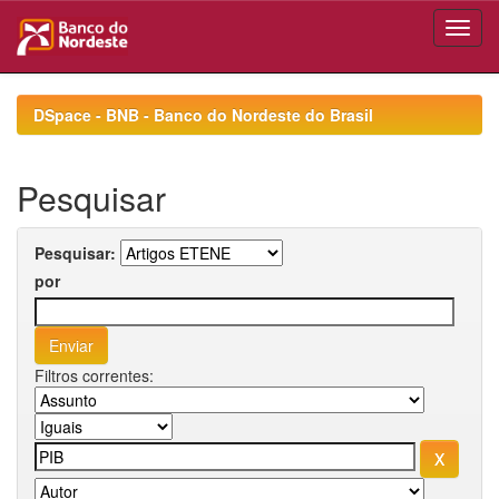
Skip
navigation
DSpace - BNB - Banco do Nordeste do Brasil
Pesquisar
Pesquisar:
por
Filtros correntes: