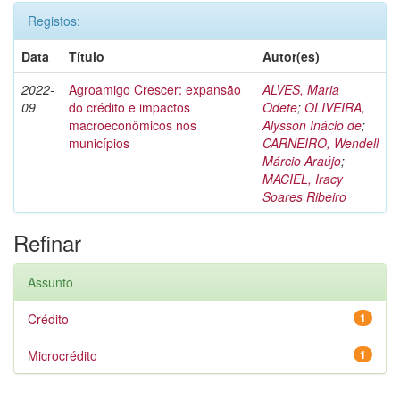
Registos:
Data
Título
Autor(es)
2022-
Agroamigo Crescer: expansão
ALVES, Maria
09
do crédito e impactos
Odete
;
OLIVEIRA,
macroeconômicos nos
Alysson Inácio de
;
municípios
CARNEIRO, Wendell
Márcio Araújo
;
MACIEL, Iracy
Soares Ribeiro
Refinar
Assunto
Crédito
1
Microcrédito
1