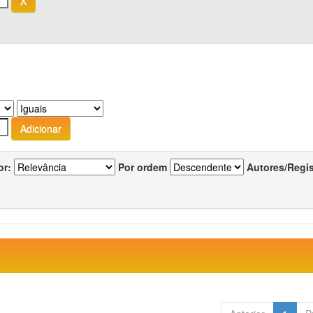
or:
Por ordem
Autores/Regi