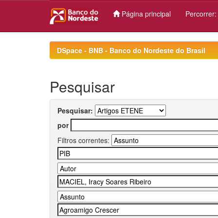
Página principal
Percorrer
Skip
navigation
DSpace - BNB - Banco do Nordeste do Brasil
Pesquisar
Pesquisar:
por
Filtros correntes: